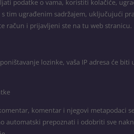
ati podatke o vama, koristiti kolačiće, ugra
ju s tim ugrađenim sadržajem, uključujući pra
račun i prijavljeni ste na tu web stranicu.
 poništavanje lozinke, vaša IP adresa će bit
atke
e komentar, komentar i njegovi metapodaci 
mo automatski prepoznati i odobriti sve na
je.