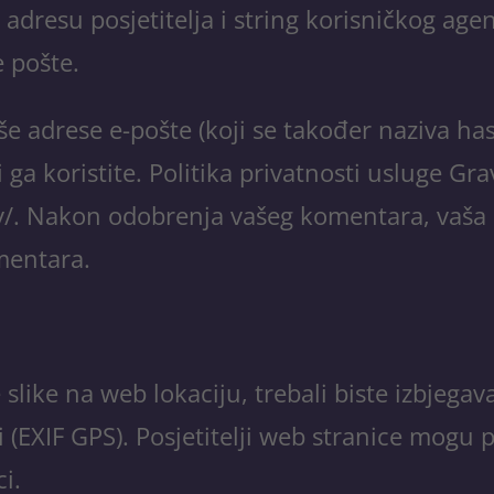
 adresu posjetitelja i string korisničkog ag
 pošte.
še adrese e-pošte (koji se također naziva ha
i ga koristite. Politika privatnosti usluge Gr
/. Nakon odobrenja vašeg komentara, vaša pro
mentara.
 slike na web lokaciju, trebali biste izbjegav
(EXIF GPS). Posjetitelji web stranice mogu pr
ci.