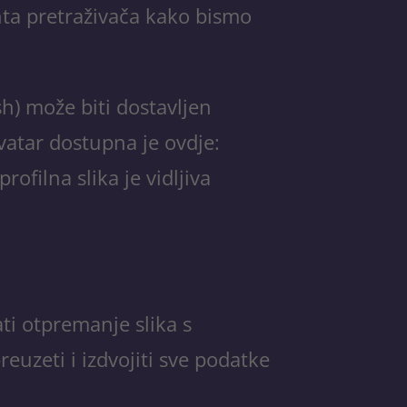
enta pretraživača kako bismo
sh) može biti dostavljen
avatar dostupna je ovdje:
filna slika je vidljiva
ati otpremanje slika s
euzeti i izdvojiti sve podatke